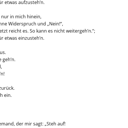
 für etwas aufzusteh’n.
 nur in mich hinein,
hne Widerspruch und „Nein!“,
etzt reicht es. So kann es nicht weitergeh’n.“;
 für etwas einzusteh’n.
aus.
e geh’n.
d,
h’n!
 zurück.
h ein.
mand, der mir sagt: „Steh auf!